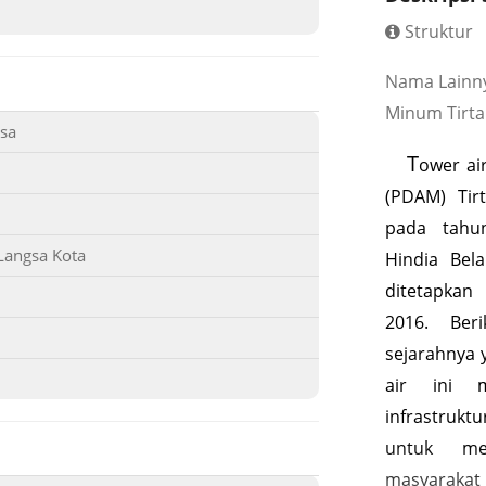
Struktur
Nama Lainny
Minum Tirt
sa
T
ower ai
(PDAM) Tir
pada tahu
Langsa Kota
Hindia Bel
ditetapkan
2016. Beri
sejarahnya 
air ini m
infrastruk
untuk me
masyarakat