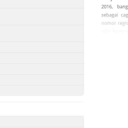
2016, bang
sebagai ca
nomor regis
nilai histo
budaya, tow
arsitektur,
bagian dar
meskipun su
tower air
perkemban
kekayaan bud