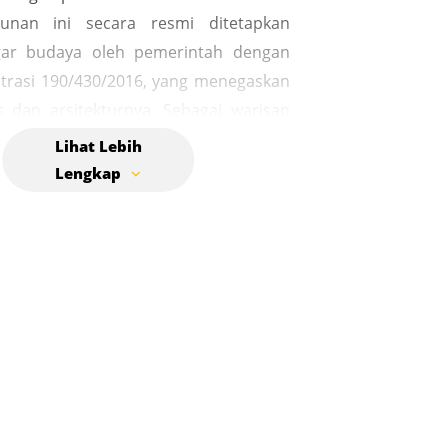
unan ini secara resmi ditetapkan
gar budaya oleh pemerintah dengan
trasi 190/430/2016, yang menegaskan
ris dan arsitekturnya. Sebagai warisan
er air ini memiliki nilai historis,
 dan ekologis yang unik, serta menjadi
i identitas Kota Langsa. Saat ini,
dah tidak digunakan lagi, keberadaan
 ini tetap menjadi saksi bisu
gan Kota Langsa dan salah satu
aya yang perlu dilestarikan.