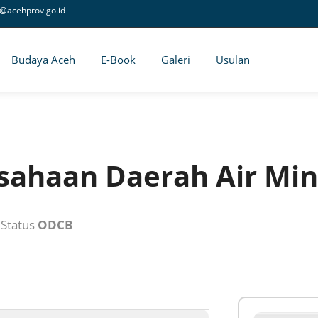
@acehprov.go.id
Budaya Aceh
E-Book
Galeri
Usulan
sahaan Daerah Air Min
Status
ODCB