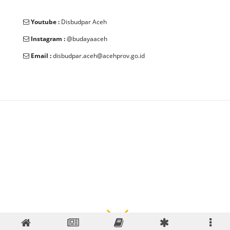
Youtube :
Disbudpar Aceh
Instagram :
@budayaaceh
Email :
disbudpar.aceh@acehprov.go.id
© 2025 Dinas Kebudayaan dan Pariwisata Aceh. All Rights
Reserved.