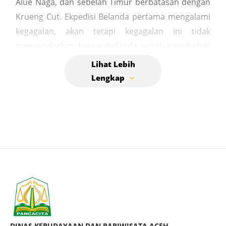
Alue Naga, dan sebelah Timur berbatasan dengan
Krueng Cut. Ekpedisi Belanda pertama mengalami
kegagalan, akan tetapi kegagalan ini tidak
mengendorkan hasrat belanda untuk menduduki
wilayah kerajaan Aceh Darrusalam hal ini terbukti
dengan adanya Ekspedisi kedua yang tiba di Aceh
pada tahun 1874, pada waktu itu pihak Belanda di
bawah pimpinan Mayor Jendral Jacobus Herbertus
pel, dalam usaha penyerangan terhadap keraton
dengan menyusuri Krueng Aceh mendapat
perlawanan yang cukup besar.
DINAS KEBUDAYAAN DAN PARIWISATA ACEH